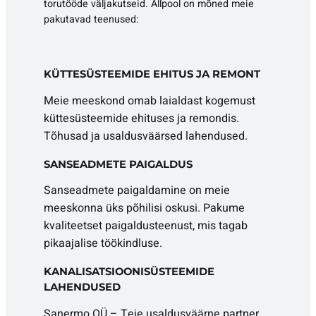
torutööde väljakutseid. Allpool on mõned meie
pakutavad teenused:
KÜTTESÜSTEEMIDE EHITUS JA REMONT
Meie meeskond omab laialdast kogemust
küttesüsteemide ehituses ja remondis.
Tõhusad ja usaldusväärsed lahendused.
SANSEADMETE PAIGALDUS
Sanseadmete paigaldamine on meie
meeskonna üks põhilisi oskusi. Pakume
kvaliteetset paigaldusteenust, mis tagab
pikaajalise töökindluse.
KANALISATSIOONISÜSTEEMIDE
LAHENDUSED
Sanermo OÜ – Teie usaldusväärne partner