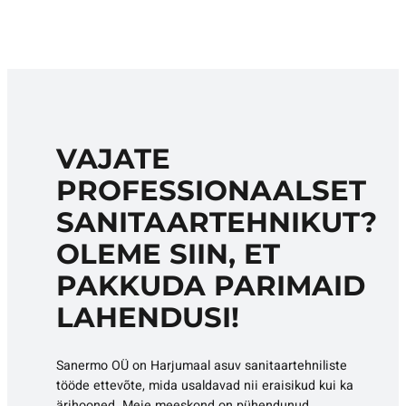
VAJATE
PROFESSIONAALSET
SANITAARTEHNIKUT?
OLEME SIIN, ET
PAKKUDA PARIMAID
LAHENDUSI!
Sanermo OÜ on Harjumaal asuv sanitaartehniliste
tööde ettevõte, mida usaldavad nii eraisikud kui ka
ärihooned. Meie meeskond on pühendunud