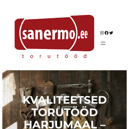
Liigu
sisu
juurde
Instagram
Facebook
Twitter
KVALITEETSED
TORUTÖÖD
HARJUMAAL –